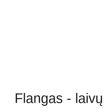
Modernūs tentai, pritaikyti konkrečiai jūsų poreikiams –
funkcionalūs, stilingi ir patvarūs.
Susisiekite
Flangas - laivų 