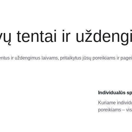
vų tentai ir uždeng
ntus ir uždengimus laivams, pritaikytus jūsų poreikiams ir pag
Individualūs s
Kuriame individu
poreikiams – vis