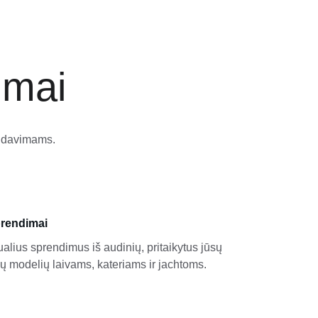
imai
eidavimams.
prendimai
alius sprendimus iš audinių, pritaikytus jūsų 
ų modelių laivams, kateriams ir jachtoms.