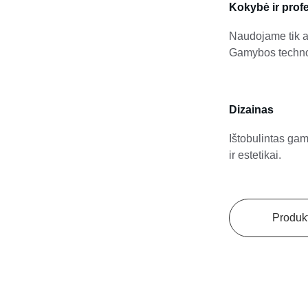
Kokybė ir prof
Naudojame tik au
Gamybos technol
Dizainas
Ištobulintas gam
ir estetikai.
Produk