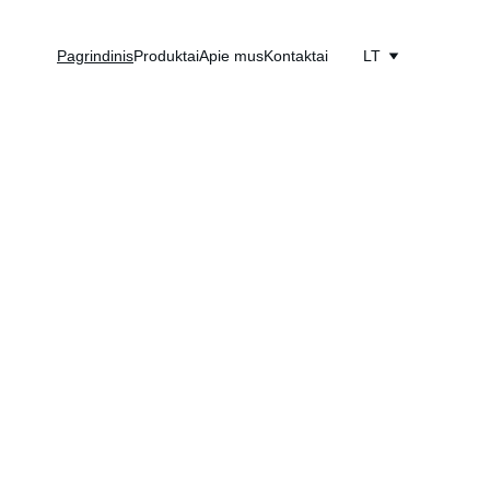
Pagrindinis
Produktai
Apie mus
Kontaktai
LT