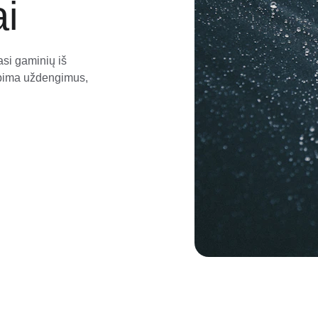
ai
si gaminių iš 
apima uždengimus, 