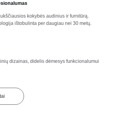
esionalumas
kščiausios kokybės audinius ir furnitūrą. 
ogija ištobulinta per daugiau nei 30 metų.
inių dizainas, didelis dėmesys funkcionalumui 
tai